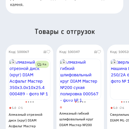
камня.
Товары c отгрузок
Код: 100067
Код: 100347
Код: 10052
0 р.
5.0
1
5.0
6
Алмазный
5
1
Сверлиль
5
6
Алмазный гибкий
Алмазный отрезной
Сверлильн
отрезной
машина
шлифовальный круг
диск (круг) DIAM
DIAM ML-2
диск
DIAM
DIAM Мастер №200
Асфальт Мастер