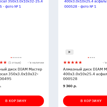
ный
Алмазный
5
(1 отзыв)
в наличии
в
диск
ный диск DIAM Мастер
Алмазный диск DIAM М
DIAM
рсал 350x3.0x10x32-
400x3.0x10x25.4 асфал
000495
Мастер
000528
сал
400x3.0x10x25.4
В
.
9 360 р.
0x10x32-
асфальт
и
наличии
000528
5
В КОРЗИНУ
В КОРЗИНУ