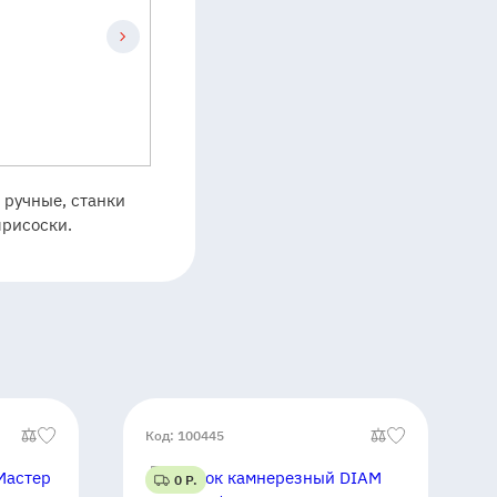
 ручные, станки
присоски.
Код: 100445
0 Р.