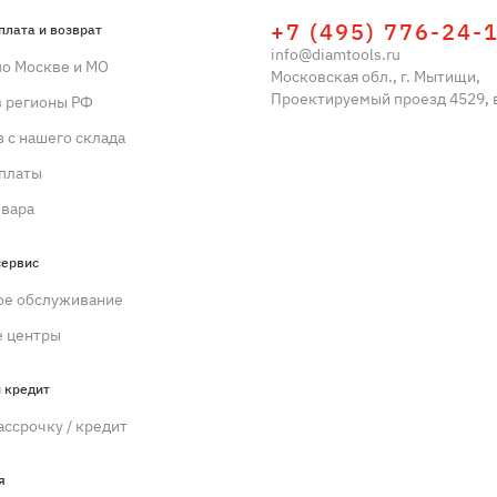
+7 (495) 776-24-
плата и возврат
info@diamtools.ru
по Москве и МО
Московская обл., г. Мытищи,
Проектируемый проезд 4529, в
в регионы РФ
 с нашего склада
платы
овара
сервис
ое обслуживание
 центры
 кредит
ассрочку / кредит
я