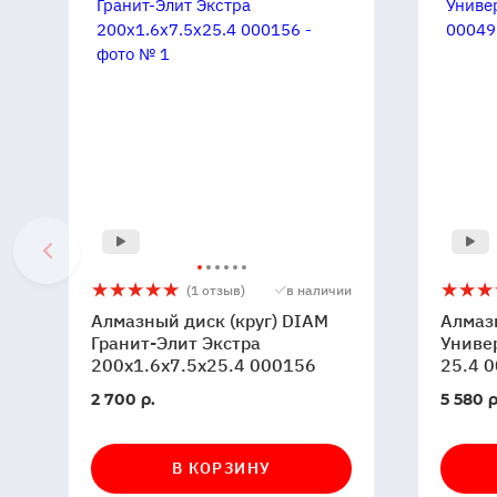
Алмазный
5
1
Алмаз
5
1
(1 отзыв)
в наличии
диск
диск
Алмазный диск (круг) DIAM
Алмаз
(круг)
DIAM
Гранит-Элит Экстра
Униве
DIAM
200x1.6x7.5x25.4 000156
Мастер
25.4 
Гранит-
Универ
В
В
2 700 р.
5 580 р
Элит
350x3.
наличии
наличи
Экстра
25.4
200x1.6x7.5x25.4
00049
В КОРЗИНУ
000156