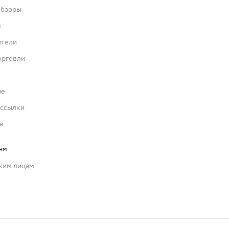
обзоры
м
ители
орговли
ие
ассылки
а
ям
ким лицам