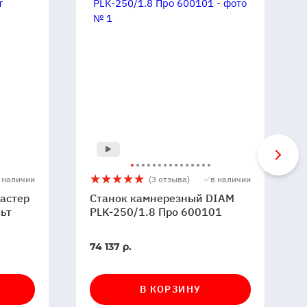
Станок
5
3
 наличии
(3 отзыва)
в наличии
камнерезный
астер
Станок камнерезный DIAM
DIAM
ьт
PLK-250/1.8 Про 600101
PLK-
250/1.8
В
74 137 р.
Про
наличии
600101
В КОРЗИНУ