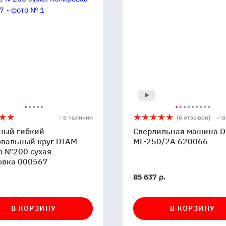
ный
Сверлильная
5
6
в наличии
(6 отзывов)
в
машина
ный гибкий
Сверлильная машина 
вальный
DIAM
вальный круг DIAM
ML-250/2A 620066
р №200 сухая
ML-
овка 000567
250/2A
620066
В
85 637 р.
и
наличии
вка
В КОРЗИНУ
В КОРЗИНУ
7