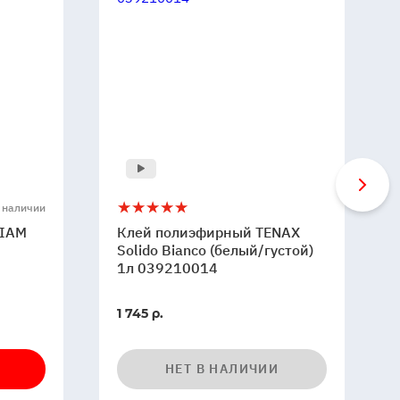
Клей
5
 наличии
полиэфирный
DIAM
Клей полиэфирный TENAX
TENAX
Solido Bianco (белый/густой)
Solido
1л 039210014
Bianco
(белый/
1 745 р.
густой)
1л
039210014
НЕТ В НАЛИЧИИ