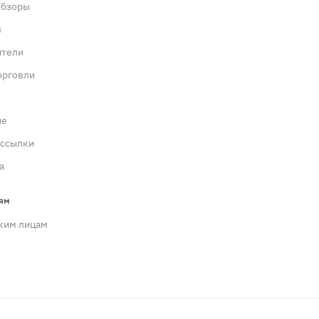
обзоры
м
ители
орговли
ие
ассылки
а
ям
ким лицам