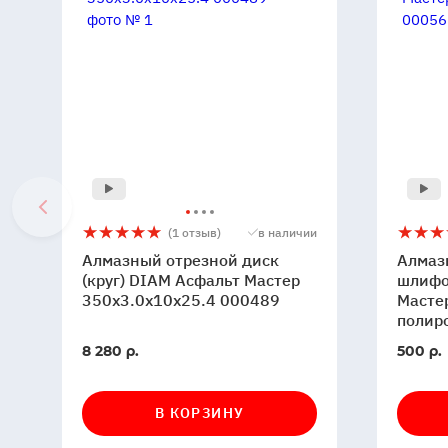
Алмазный
5
1
Алмаз
5
(1 отзыв)
в наличии
отрезной
гибкий
Алмазный отрезной диск
Алмаз
диск
шлифо
(круг) DIAM Асфальт Мастер
шлифо
(круг)
350x3.0x10x25.4 000489
круг
Масте
полир
DIAM
DIAM
Асфальт
Мастер
В
В
8 280 р.
500 р.
Мастер
№200
наличии
наличи
350x3.0x10x25.4
сухая
000489
полиро
В КОРЗИНУ
00056