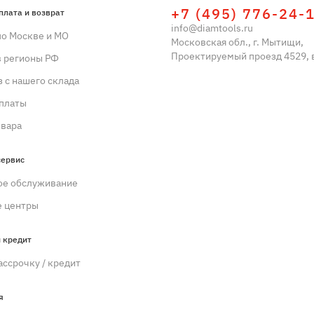
+7 (495) 776-24-
плата и возврат
info@diamtools.ru
по Москве и МО
Московская обл., г. Мытищи,
Проектируемый проезд 4529, в
в регионы РФ
 с нашего склада
платы
овара
сервис
ое обслуживание
 центры
 кредит
ассрочку / кредит
я