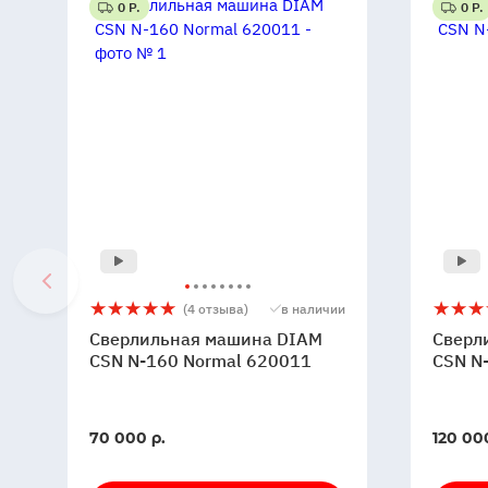
0 Р.
0 Р.
Сверлильная
5
4
Сверли
5
2
(4 отзыва)
в наличии
машина
машин
Сверлильная машина DIAM
Сверл
DIAM
DIAM
CSN N-160 Normal 620011
CSN N
CSN
CSN
N-
N-
160
254
В
В
70 000 р.
120 00
Normal
62001
наличии
наличи
620011