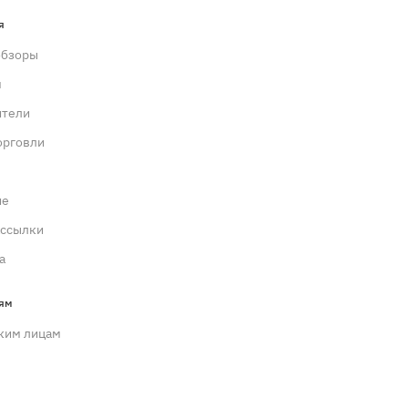
я
обзоры
м
ители
орговли
ие
ассылки
а
ям
ким лицам