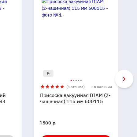
Присоска
5
3
(3 отзыва)
в наличии
вакуумная
кий
Присоска вакуумная DIAM (2-
DIAM
83
чашечная) 115 мм 600115
(2-
чашечная)
115
В
1 500 р.
мм
наличии
600115