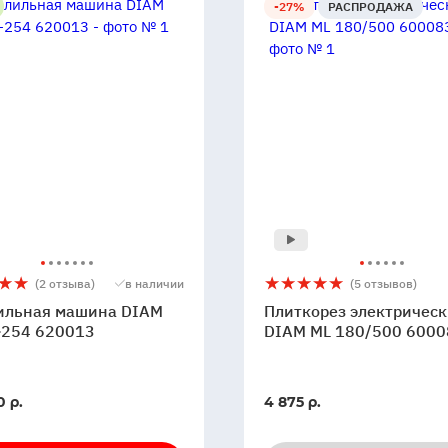
-27%
РАСПРОДАЖА
льная
Плиткорез
5
5
(2 отзыва)
в наличии
(5 отзывов)
а
электрический
ильная машина DIAM
Плиткорез электричес
DIAM
-254 620013
DIAM ML 180/500 6000
ML
180/500
600083
0 р.
4 875 р.
3
и