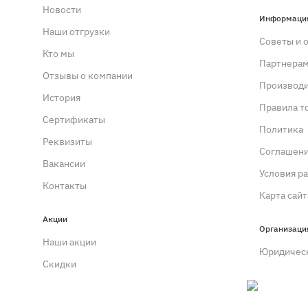
Новости
Информаци
Наши отгрузки
Советы и 
Кто мы
Партнера
Отзывы о компании
Производ
История
Правила т
Сертификаты
Политика
Реквизиты
Cоглашен
Вакансии
Условия р
Контакты
Карта сайт
Акции
Организаци
Наши акции
Юридичес
Скидки