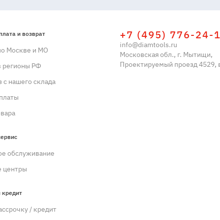
+7 (495) 776-24-
плата и возврат
info@diamtools.ru
по Москве и МО
Московская обл., г. Мытищи,
Проектируемый проезд 4529, в
в регионы РФ
 с нашего склада
платы
овара
сервис
ое обслуживание
 центры
 кредит
ассрочку / кредит