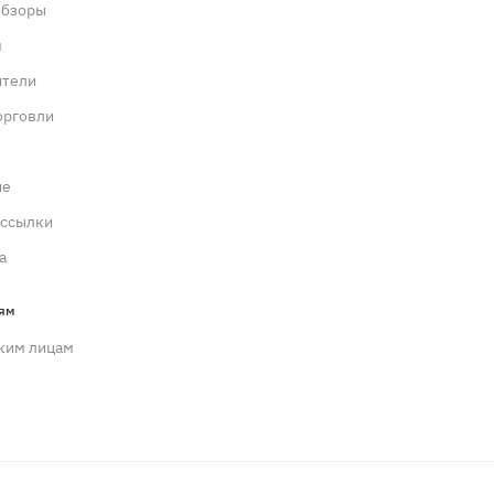
обзоры
м
ители
орговли
ие
ассылки
а
ям
ким лицам