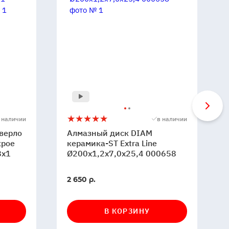
Алмазный
5
 наличии
в наличии
диск
верло
Алмазный диск DIAM
DIAM
крое
керамика-ST Extra Line
8x1
керамика-
Ø200x1,2x7,0x25,4 000658
ST
Extra
В
2 650 р.
Line
наличии
Ø200x1,2x7,0x25,4
000658
В КОРЗИНУ