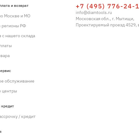
+7 (495) 776-24-
плата и возврат
info@diamtools.ru
по Москве и МО
Московская обл., г. Мытищи,
Проектируемый проезд 4529, в
в регионы РФ
 с нашего склада
платы
овара
сервис
ое обслуживание
 центры
 кредит
ассрочку / кредит
я