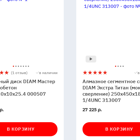
ный
Алмазное
5
(1 отзыв)
в наличии
в
сегментное
ный диск DIAM Мастер
Алмазное сегментное с
сверло
обетон
DIAM Экстра Титан (мо
.0x10x25.4 000507
DIAM
сверление) 250x450x1
1/4UNC 313007
бетон
Экстра
0x10x25.4
Титан
В
р.
27 225 р.
7
(мокрое
и
наличии
сверление)
250x450x18x1
В КОРЗИНУ
В КОРЗИНУ
1/4UNC