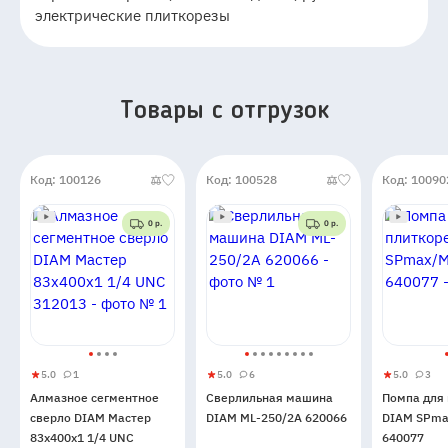
электрические плиткорезы
Товары c отгрузок
Код: 100126
Код: 100528
Код: 10090
0 р.
0 р.
5.0
1
5.0
6
5.0
3
Алмазное
5
1
Сверлильная
5
6
Помпа
5
3
Алмазное сегментное
Сверлильная машина
Помпа для
сегментное
машина
для
сверло DIAM Мастер
DIAM ML-250/2A 620066
DIAM SPma
сверло
DIAM
плиткоре
83x400x1 1/4 UNC
640077