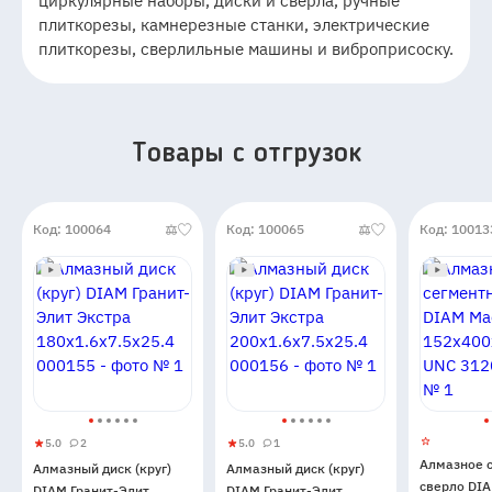
циркулярные наборы, диски и свёрла, ручные
плиткорезы, камнерезные станки, электрические
плиткорезы, сверлильные машины и виброприсоску.
Товары c отгрузок
Код: 100064
Код: 100065
Код: 10013
5.0
2
5.0
1
Алмазный
5
2
Алмазный
5
1
Алмазное 
Алмазный диск (круг)
Алмазный диск (круг)
диск
диск
сверло DI
DIAM Гранит-Элит
DIAM Гранит-Элит