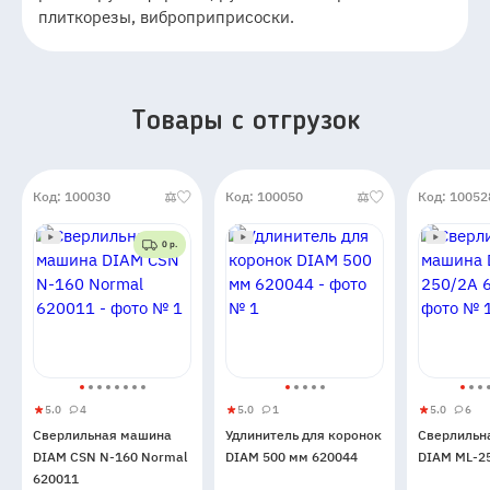
плиткорезы, виброприприсоски.
Товары c отгрузок
Код: 100030
Код: 100050
Код: 10052
0 р.
5.0
4
5.0
1
5.0
6
Сверлильная
5
4
Удлинитель
5
1
Сверлиль
5
6
Сверлильная машина
Удлинитель для коронок
Сверлильн
машина
для
машина
DIAM CSN N-160 Normal
DIAM 500 мм 620044
DIAM ML-2
DIAM
коронок
DIAM
620011