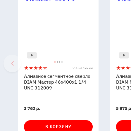
Алмазное
4
Алмазн
5
1
в наличии
сегментное
сегмен
Алмазное сегментное сверло
Алмаз
сверло
сверло
DIAM Мастер 46x400x1 1/4
DIAM 
DIAM
UNC 312009
DIAM
UNC 3
Мастер
Мастер
46x400x1
83x40
1/4
1/4
В
В
3 762 р.
5 975 р
UNC
UNC
наличии
наличи
312009
31201
В КОРЗИНУ