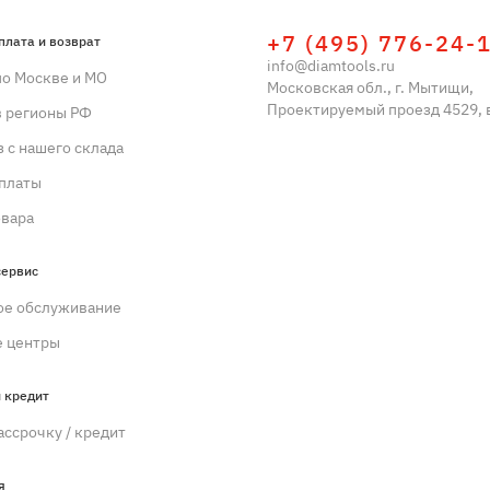
+7 (495) 776-24-
плата и возврат
info@diamtools.ru
по Москве и МО
Московская обл., г. Мытищи,
Проектируемый проезд 4529, в
в регионы РФ
 с нашего склада
платы
овара
сервис
ое обслуживание
 центры
 кредит
ассрочку / кредит
я