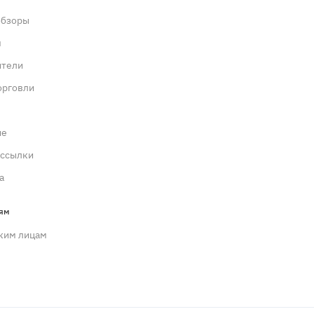
обзоры
м
ители
орговли
ие
ассылки
а
ям
ким лицам