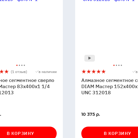
ое
Алмазное
5
(1 отзыв)
в наличии
в
тное
сегментное
ное сегментное сверло
Алмазное сегментное с
сверло
Мастер 83x400x1 1/4
DIAM Мастер 152x400x
12013
DIAM
UNC 312018
Мастер
0x1
152x400x1
1/4
В
.
10 375 р.
UNC
и
наличии
3
312018
В КОРЗИНУ
В КОРЗИНУ