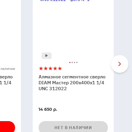
Алмазное
5
 наличии
сегментное
верло
Алмазное сегментное сверло
сверло
1 1/4
DIAM Мастер 200x400x1 1/4
DIAM
UNC 312022
Мастер
200x400x1
1/4
14 650 р.
UNC
312022
НЕТ В НАЛИЧИИ