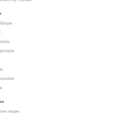
я
обзоры
м
ители
орговли
ие
ассылки
а
ям
ким лицам