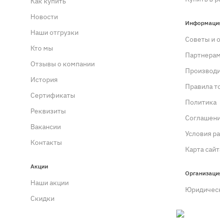
Как купить
Новости
Информаци
Наши отгрузки
Советы и 
Кто мы
Партнера
Отзывы о компании
Производ
История
Правила т
Сертификаты
Политика
Реквизиты
Cоглашен
Вакансии
Условия р
Контакты
Карта сайт
Акции
Организаци
Наши акции
Юридичес
Скидки