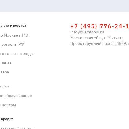
+7 (495) 776-24-
плата и возврат
info@diamtools.ru
по Москве и МО
Московская обл., г. Мытищи,
Проектируемый проезд 4529, в
в регионы РФ
 с нашего склада
платы
овара
сервис
ое обслуживание
 центры
 кредит
ассрочку / кредит