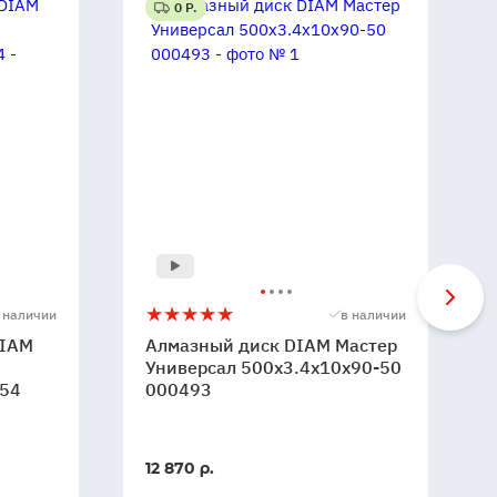
0 Р.
Алмазный
5
 наличии
в наличии
диск
DIAM
Алмазный диск DIAM Мастер
DIAM
Универсал 500x3.4x10x90-50
154
Мастер
000493
Универсал
500x3.4x10x90-
50
В
12 870 р.
000493
наличии