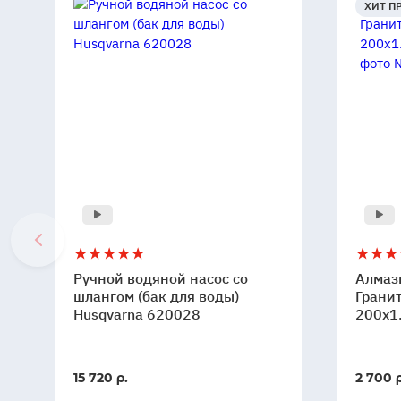
ХИТ П
Ручной
5
Алмаз
5
1
водяной
диск
Ручной водяной насос со
Алмаз
насос
(круг)
шлангом (бак для воды)
Гранит
со
Husqvarna 620028
DIAM
200x1
шлангом
Гранит
(бак
Элит
для
Экстра
В
15 720 р.
2 700 р
воды)
200x1.
наличи