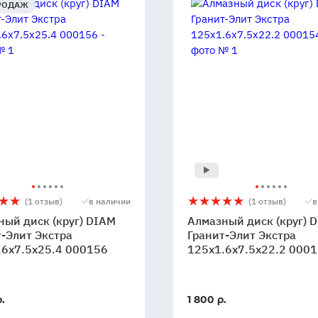
РОДАЖ
ный
Алмазный
5
1
(1 отзыв)
в наличии
(1 отзыв)
в
диск
ный диск (круг) DIAM
Алмазный диск (круг) 
(круг)
-Элит Экстра
Гранит-Элит Экстра
.6x7.5x25.4 000156
DIAM
125x1.6x7.5x22.2 000
-
Гранит-
Элит
Экстра
В
.
1 800 р.
6x7.5x25.4
125x1.6x7.5x22.2
и
наличии